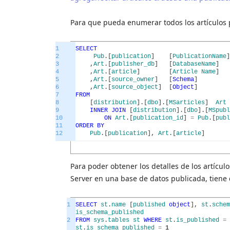
Para que pueda enumerar todos los artículos p
1
SELECT
2
Pub
.
[
publication
]
[
PublicationName
]
3
,
Art
.
[
publisher_db
]
[
DatabaseName
]
4
,
Art
.
[
article
]
[
Article
Name
]
5
,
Art
.
[
source_owner
]
[
Schema
]
6
,
Art
.
[
source_object
]
[
Object
]
7
FROM
8
[
distribution
]
.
[
dbo
]
.
[
MSarticles
]
Art
9
INNER
JOIN
[
distribution
]
.
[
dbo
]
.
[
MSpubl
10
ON
Art
.
[
publication_id
]
=
Pub
.
[
publ
11
ORDER
BY
12
Pub
.
[
publication
]
,
Art
.
[
article
]
Para poder obtener los detalles de los artícul
Server en una base de datos publicada, tiene 
1
SELECT
st
.
name
[
published
object
]
,
st
.
schem
is_schema_published
2
FROM
sys
.
tables
st
WHERE
st
.
is_published
=
st
.
is_schema_published
=
1