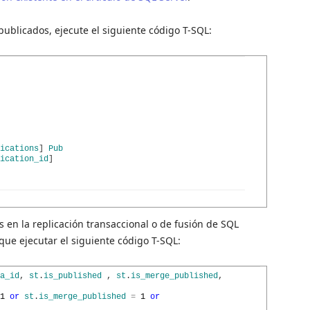
ublicados, ejecute el siguiente código T-SQL:
ications
]
Pub
ication_id
]
os en la replicación transaccional o de fusión de SQL
que ejecutar el siguiente código T-SQL:
a_id
,
st
.
is_published
,
st
.
is_merge_published
,
1
or
st
.
is_merge_published
=
1
or