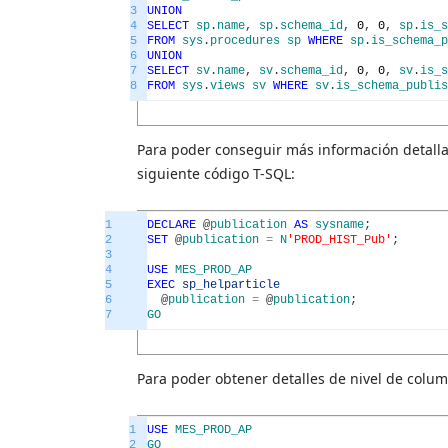
3
UNION
4
SELECT
sp
.
name
,
sp
.
schema_id
,
0
,
0
,
sp
.
is_s
5
FROM
sys
.
procedures
sp
WHERE
sp
.
is_schema_p
6
UNION
7
SELECT
sv
.
name
,
sv
.
schema_id
,
0
,
0
,
sv
.
is_s
8
FROM
sys
.
views
sv
WHERE
sv
.
is_schema_publis
Para poder conseguir más información detallada
siguiente código T-SQL:
1
DECLARE
@
publication
AS
sysname
;
2
SET
@
publication
=
N
'PROD_HIST_Pub'
;
3
4
USE
MES_PROD_AP
5
EXEC
sp_helparticle
6
@
publication
=
@
publication
;
7
GO
Para poder obtener detalles de nivel de colum
1
USE
MES_PROD_AP
2
GO