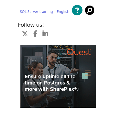
SQL Server training
English
al contenido
Follow us!