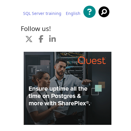
SQL Server training
English
al contenido
Follow us!