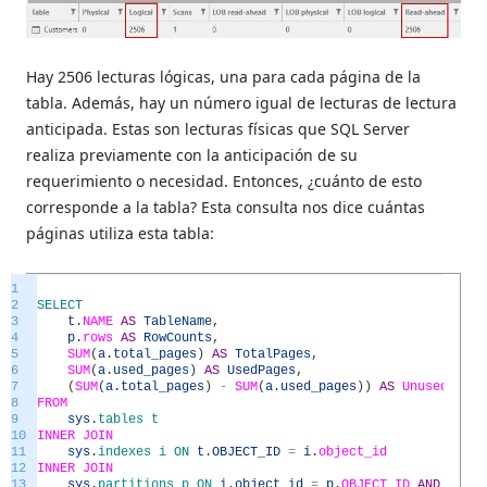
Hay 2506 lecturas lógicas, una para cada página de la
tabla. Además, hay un número igual de lecturas de lectura
anticipada. Estas son lecturas físicas que SQL Server
realiza previamente con la anticipación de su
requerimiento o necesidad. Entonces, ¿cuánto de esto
corresponde a la tabla? Esta consulta nos dice cuántas
páginas utiliza esta tabla:
1
2
SELECT
3
t
.
NAME
AS
TableName
,
4
p
.
rows
AS
RowCounts
,
5
SUM
(
a
.
total_pages
)
AS
TotalPages
,
6
SUM
(
a
.
used_pages
)
AS
UsedPages
,
7
(
SUM
(
a
.
total_pages
)
-
SUM
(
a
.
used_pages
)
)
AS
UnusedPages
8
FROM
9
sys
.
tables
t
10
INNER
JOIN
11
sys
.
indexes
i
ON
t
.
OBJECT_ID
=
i
.
object_id
12
INNER
JOIN
13
sys
.
partitions
p
ON
i
.
object_id
=
p
.
OBJECT_ID
AND
i
.
ind