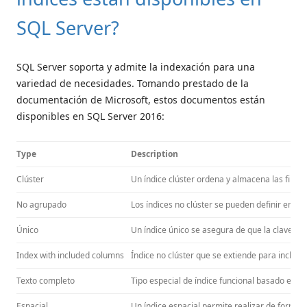
SQL Server?
SQL Server soporta y admite la indexación para una
variedad de necesidades. Tomando prestado de la
documentación de Microsoft, estos documentos están
disponibles en SQL Server 2016:
Type
Description
Clúster
Un índice clúster ordena y almacena las filas d
No agrupado
Los índices no clúster se pueden definir en una
Único
Un índice único se asegura de que la clave de í
Index with included columns
Índice no clúster que se extiende para inclui
Texto completo
Tipo especial de índice funcional basado en 
Espacial
Un índice espacial permite realizar de forma 