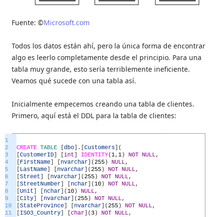
Fuente: ©
Microsoft.com
Todos los datos están ahí, pero la única forma de encontrar
algo es leerlo completamente desde el principio. Para una
tabla muy grande, esto sería terriblemente ineficiente.
Veamos qué sucede con una tabla así.
Inicialmente empecemos creando una tabla de clientes.
Primero, aquí está el DDL para la tabla de clientes:
1
2
CREATE
TABLE
[
dbo
]
.
[
Customers
]
(
3
[
CustomerID
]
[
int
]
IDENTITY
(
1
,
1
)
NOT
NULL
,
4
[
FirstName
]
[
nvarchar
]
(
255
)
NULL
,
5
[
LastName
]
[
nvarchar
]
(
255
)
NOT
NULL
,
6
[
Street
]
[
nvarchar
]
(
255
)
NOT
NULL
,
7
[
StreetNumber
]
[
nchar
]
(
10
)
NOT
NULL
,
8
[
Unit
]
[
nchar
]
(
10
)
NULL
,
9
[
City
]
[
nvarchar
]
(
255
)
NOT
NULL
,
10
[
StateProvince
]
[
nvarchar
]
(
255
)
NOT
NULL
,
11
[
ISO3_Country
]
[
char
]
(
3
)
NOT
NULL
,