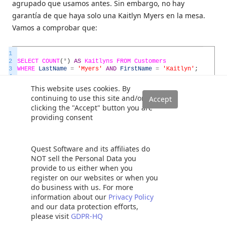
agrupado que usamos antes. Sin embargo, no hay
garantía de que haya solo una Kaitlyn Myers en la mesa.
Vamos a comprobar que:
1
2
SELECT
COUNT
(
*
)
AS
Kaitlyns
FROM
Customers
3
WHERE
LastName
=
'Myers'
AND
FirstName
=
'Kaitlyn'
;
4
This website uses cookies. By
continuing to use this site and/or
clicking the "Accept" button you are
devoluciones:
providing consent
Quest Software and its affiliates do
NOT sell the Personal Data you
Entonces, las lecturas de E/S son en realidad bastante
provide to us either when you
realistas.
register on our websites or when you
do business with us. For more
information about our
Privacy Policy
El nombre “no agrupado” se deriva e implica del simple
and our data protection efforts,
hecho de que este tipo de índice no es un índice
please visit
GDPR-HQ
agrupado. Lo que es, es un árbol B construido sobre una