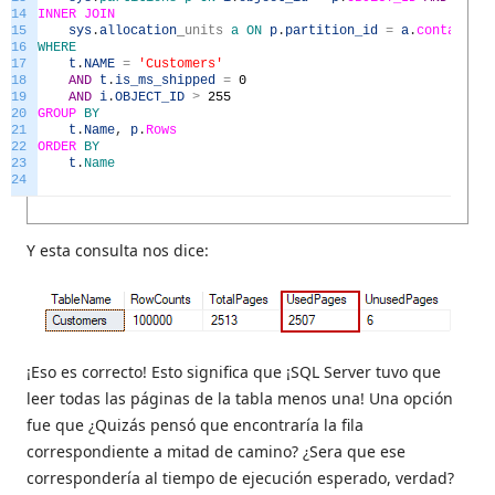
14
INNER
JOIN
15
sys
.
allocation
_
units
a
ON
p
.
partition_id
=
a
.
container_
16
WHERE
17
t
.
NAME
=
'Customers'
18
AND
t
.
is_ms_shipped
=
0
19
AND
i
.
OBJECT_ID
>
255
20
GROUP
BY
21
t
.
Name
,
p
.
Rows
22
ORDER
BY
23
t
.
Name
24
Y esta consulta nos dice:
¡Eso es correcto! Esto significa que ¡SQL Server tuvo que
leer todas las páginas de la tabla menos una! Una opción
fue que ¿Quizás pensó que encontraría la fila
correspondiente a mitad de camino? ¿Sera que ese
correspondería al tiempo de ejecución esperado, verdad?