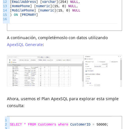
12
[
EmailAddress
]
[
varchar
]
(
254
)
NULL
,
13
[
HomePhone
]
[
numeric
]
(
15
,
0
)
NULL
,
14
[
MobilePhone
]
[
numeric
]
(
15
,
0
)
NULL
15
)
ON
[
PRIMARY
]
16
A continuación, completémoslo con datos utilizando
ApexSQL Generate
:
Ahora, usemos el Plan ApexSQL para explorar esta simple
consulta:
1
2
SELECT *
FROM
Customers
where
CustomerID
=
50000
;