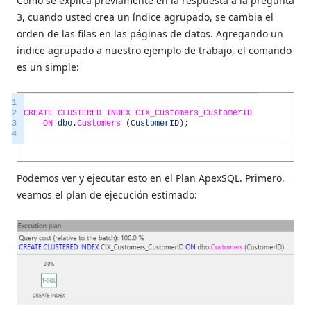
Como se explica previamente en la respuesta a la pregunta
3, cuando usted crea un índice agrupado, se cambia el
orden de las filas en las páginas de datos. Agregando un
índice agrupado a nuestro ejemplo de trabajo, el comando
es un simple:
1
2
CREATE
CLUSTERED
INDEX
CIX_Customers_CustomerID
3
ON
dbo
.
Customers
(
CustomerID
)
;
4
Podemos ver y ejecutar esto en el Plan ApexSQL. Primero,
veamos el plan de ejecución estimado: