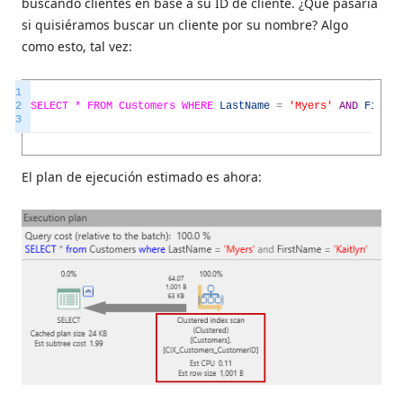
buscando clientes en base a su ID de cliente. ¿Qué pasaría
si quisiéramos buscar un cliente por su nombre? Algo
como esto, tal vez:
1
2
SELECT *
FROM
Customers
WHERE
LastName
=
'Myers'
AND
FirstN
3
El plan de ejecución estimado es ahora: