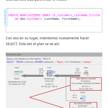
1
2
CREATE
NONCLUSTERED
INDEX
IX_Customers_LastName_FirstName
3
ON
dbo
.
Customers
(
LastName
,
FirstName
)
;
4
Con eso en su lugar, intentemos nuevamente hacer
SELECT. Esta vez el plan se ve así: