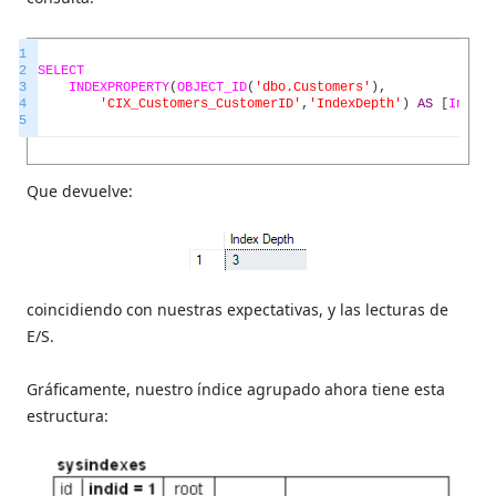
1
2
SELECT
3
INDEXPROPERTY
(
OBJECT_ID
(
'dbo.Customers'
)
,
4
'CIX_Customers_CustomerID'
,
'IndexDepth'
)
AS
[
Index
5
Que devuelve:
coincidiendo con nuestras expectativas, y las lecturas de
E/S.
Gráficamente, nuestro índice agrupado ahora tiene esta
estructura: