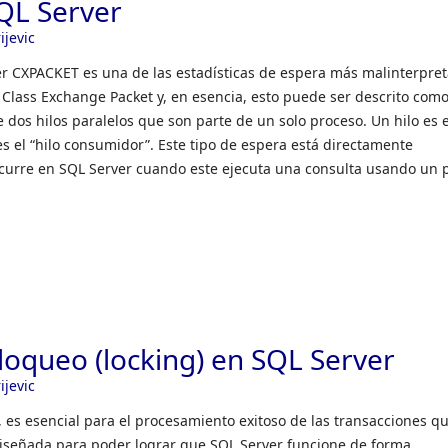
QL Server
ijevic
er CXPACKET es una de las estadísticas de espera más malinterpre
Class Exchange Packet y, en esencia, esto puede ser descrito como 
 dos hilos paralelos que son parte de un solo proceso. Un hilo es e
o es el “hilo consumidor”. Este tipo de espera está directamente
ocurre en SQL Server cuando este ejecuta una consulta usando un 
loqueo (locking) en SQL Server
ijevic
, es esencial para el procesamiento exitoso de las transacciones q
diseñada para poder lograr que SQL Server funcione de forma