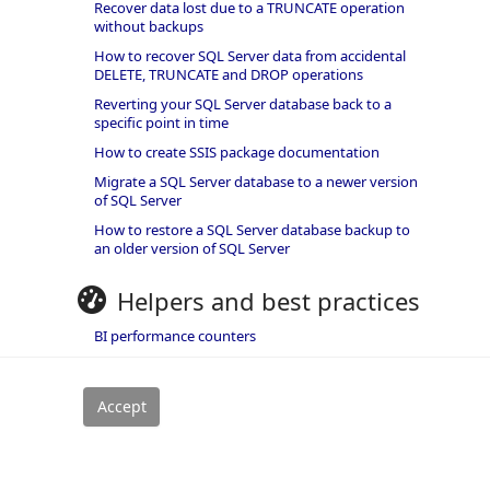
Recover data lost due to a TRUNCATE operation
without backups
How to recover SQL Server data from accidental
DELETE, TRUNCATE and DROP operations
Reverting your SQL Server database back to a
specific point in time
How to create SSIS package documentation
Migrate a SQL Server database to a newer version
of SQL Server
How to restore a SQL Server database backup to
an older version of SQL Server
Helpers and best practices
BI performance counters
SQL code smells rules
SQL Server wait types