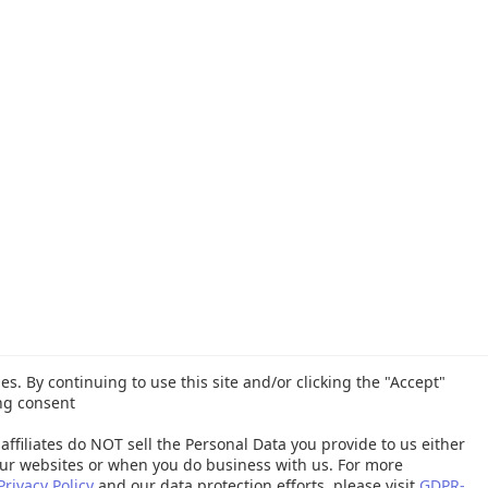
es. By continuing to use this site and/or clicking the "Accept"
ng consent
affiliates do NOT sell the Personal Data you provide to us either
ur websites or when you do business with us. For more
Privacy Policy
and our data protection efforts, please visit
GDPR-