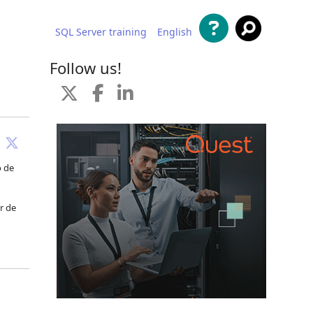
SQL Server training
English
al contenido
Follow us!
o de
r de