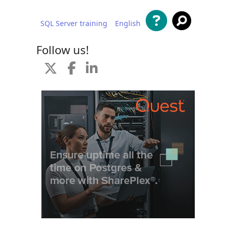
SQL Server training
English
al contenido
Follow us!