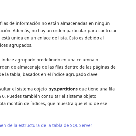
s filas de información no están almacenadas en ningún
ación. Además, no hay un orden particular para controlar
está unida en un enlace de lista. Esto es debido al
dices agrupados.
n índice agrupado predefinido en una columna o
orden de almacenaje de las filas dentro de las páginas de
de la tabla, basados en el índice agrupado clave.
sultar el sistema objeto
sys.partitions
que tiene una fila
 a 0. Puedes también consultar el sistema objeto
abla montón de índices, que muestra que el id de ese
n de la estructura de la tabla de SQL Server