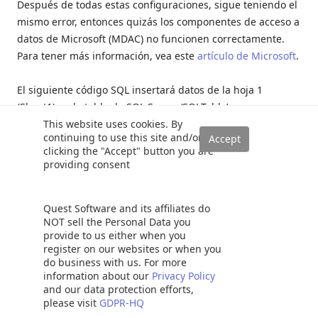
Después de todas estas configuraciones, sigue teniendo el
mismo error, entonces quizás los componentes de acceso a
datos de Microsoft (MDAC) no funcionen correctamente.
Para tener más información, vea este
artículo de Microsoft
.
El siguiente código SQL insertará datos de la hoja 1
(Sheet1) en la tabla de SQL Server ‘SQLTable’:
This website uses cookies. By
continuing to use this site and/or
1
clicking the "Accept" button you are
2
INSERT
INTO
dbo
.
SQLTable
(
ID
,
Name
)
providing consent
3
SELECT
ID
,
Name
FROM
EXCELDATA
.
.
.
Sheet1
$
4
Quest Software and its affiliates do
Al tratar de consultar la tabla SQLTable, aparecerá el
NOT sell the Personal Data you
provide to us either when you
siguiente resultado:
register on our websites or when you
do business with us. For more
information about our
Privacy Policy
and our data protection efforts,
please visit
GDPR-HQ