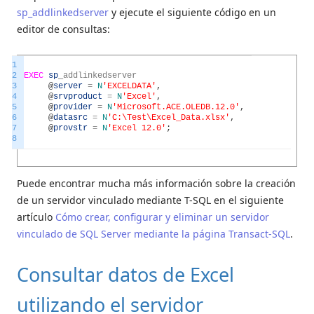
sp_addlinkedserver
y ejecute el siguiente código en un
editor de consultas:
1
2
EXEC
sp
_
addlinkedserver
3
@
server
=
N
'EXCELDATA'
,
4
@
srvproduct
=
N
'Excel'
,
5
@
provider
=
N
'Microsoft.ACE.OLEDB.12.0'
,
6
@
datasrc
=
N
'C:\Test\Excel_Data.xlsx'
,
7
@
provstr
=
N
'Excel 12.0'
;
8
Puede encontrar mucha más información sobre la creación
de un servidor vinculado mediante T-SQL en el siguiente
artículo
Cómo crear, configurar y eliminar un servidor
vinculado de SQL Server mediante la página Transact-SQL
.
Consultar datos de Excel
utilizando el servidor