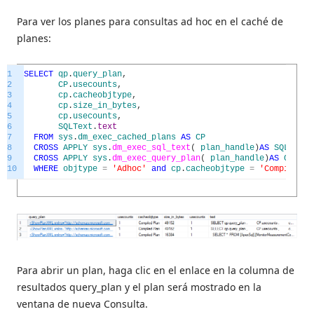
Para ver los planes para consultas ad hoc en el caché de
planes:
1
SELECT
qp
.
query_plan
,
2
CP
.
usecounts
,
3
cp
.
cacheobjtype
,
4
cp
.
size_in_bytes
,
5
cp
.
usecounts
,
6
SQLText
.
text
7
FROM
sys
.
dm_exec_cached_plans
AS
CP
8
CROSS
APPLY
sys
.
dm_exec_sql_text
(
plan_handle
)
AS
SQLText
9
CROSS
APPLY
sys
.
dm_exec_query_plan
(
plan_handle
)
AS
QP
10
WHERE
objtype
=
'Adhoc'
and
cp
.
cacheobjtype
=
'Compiled P
Para abrir un plan, haga clic en el enlace en la columna de
resultados query_plan y el plan será mostrado en la
ventana de nueva Consulta.