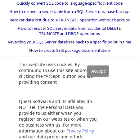
Quickly convert SQL code to language-specific client code
How to recover a single table from a SQL Server database backup
Recover data lost due to a TRUNCATE operation without backups
How to recover SQL Server data from accidental DELETE,
TRUNCATE and DROP operations
Reverting your SQL Server database back to a specific point in time
How to create SSIS package documentation
Migrate a SQL Server database to a newer version of SQL Server
This website uses cookies. By
How to restore a SQL Server database backup to an older version
continuing to use this site and/or
of SQL Server
clicking the "Accept" button you are
providing consent
Helpers and best practices
BI performance counters
Quest Software and its affiliates do
SQL code smells rules
NOT sell the Personal Data you
provide to us either when you
SQL Server wait types
register on our websites or when you
do business with us. For more
information about our
Privacy Policy
and our data protection efforts,