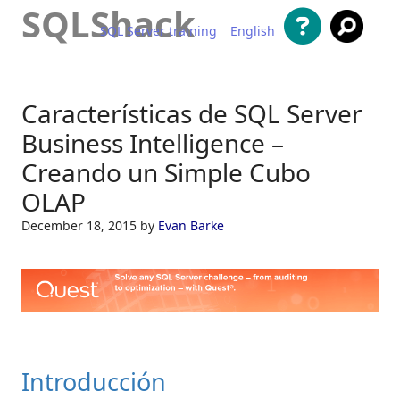
SQLShack
SQL Server training
English
Saltar al contenido
Características de SQL Server
Business Intelligence –
Creando un Simple Cubo
OLAP
December 18, 2015
by
Evan Barke
Introducción