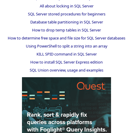
All about locking in SQL Server
SQL Server stored procedures for beginners
Database table partitioning in SQL Server
How to drop temp tables in SQL Server
How to determine free space and file size for SQL Server databases
Using PowerShell to split a string into an array
KILL SPID command in SQL Server
How to install SQL Server Express edition
SQL Union overview, usage and examples