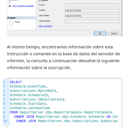
Al mismo tiempo, encontramos información sobre esta
instrucción o comando en la base de datos del servidor de
informes, la consulta a continuación devuelve la siguiente
información sobre la suscripción.
1
SELECT
2
Schedule
.
EventType
,
3
Subscriptions
.
MatchData
,
4
Schedule
.
ScheduleID
,
5
Subscriptions
.
[
Description
]
,
6
Schedule
.
StartDate
,
7
Schedule
.
LastRunTime
8
FROM
ReportServer
.
dbo
.
ReportSchedule
ReportSchedule
9
INNER
JOIN
ReportServer
.
dbo
.
Schedule
Schedule
ON
Schedule
10
INNER
JOIN
ReportServer
.
dbo
.
Subscriptions
Subscriptions