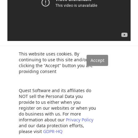
This website uses cookies. By
continuing to use this site and/or
clicking the "Accept" button you are
providing consent
Esat Erkec
Esat Erkec is a SQL Server professional who
Quest Software and its affiliates do
began his career 8+ years ago as a Software
NOT sell the Personal Data you
Developer. He is a SQL Server Microsoft Certified
provide to us either when you
Solutions Expert.
register on our websites or when you
do business with us. For more
Most of his career has been focused on SQL Server Database
information about our
Privacy Policy
Administration and Development. His current interests are in
and our data protection efforts,
database administration and Business Intelligence. You can
please visit
GDPR-HQ
find him on
LinkedIn
.