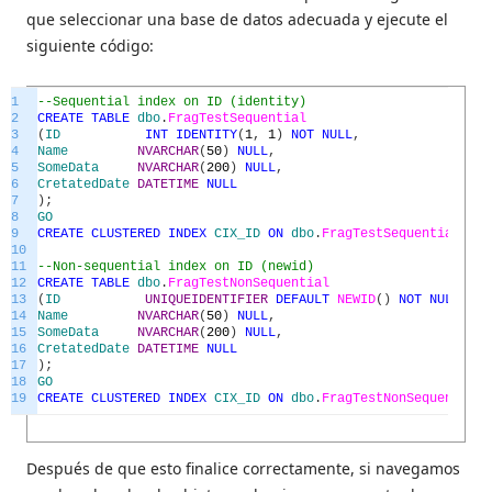
que seleccionar una base de datos adecuada y ejecute el
siguiente código:
1
--Sequential index on ID (identity)
2
CREATE
TABLE
dbo
.
FragTestSequential
3
(
ID
INT
IDENTITY
(
1
,
1
)
NOT
NULL
,
4
Name
NVARCHAR
(
50
)
NULL
,
5
SomeData
NVARCHAR
(
200
)
NULL
,
6
CretatedDate
DATETIME
NULL
7
)
;
8
GO
9
CREATE
CLUSTERED
INDEX
CIX_ID
ON
dbo
.
FragTestSequential
(
ID
)
10
11
--Non-sequential index on ID (newid)
12
CREATE
TABLE
dbo
.
FragTestNonSequential
13
(
ID
UNIQUEIDENTIFIER
DEFAULT
NEWID
(
)
NOT
NULL
,
14
Name
NVARCHAR
(
50
)
NULL
,
15
SomeData
NVARCHAR
(
200
)
NULL
,
16
CretatedDate
DATETIME
NULL
17
)
;
18
GO
19
CREATE
CLUSTERED
INDEX
CIX_ID
ON
dbo
.
FragTestNonSequential
(
Después de que esto finalice correctamente, si navegamos