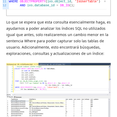
11
WHERE
OBJECTPROPERTY
(
ixs
.
object_id
,
'IsUserTable'
)
=
1
12
AND
ixs
.
database_id
=
DB_ID
(
)
;
Lo que se espera que esta consulta esencialmente haga, es
ayudarnos a poder analizar los índices SQL no utilizados
igual que antes, solo realizaremos un cambio menor en la
sentencia Where para poder capturar solo las tablas de
usuario. Adicionalmente, esto encontrará búsquedas,
exploraciones, consultas y actualizaciones de un índice: