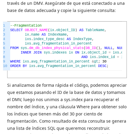
través de un DMV. Asegúrate de que está conectado a una
base de datos adecuada y copie la siguiente consulta:
1
--Fragmentation
2
SELECT
OBJECT_NAME
(
ix
.
object_ID
)
AS
TableName
,
3
ix
.
name
AS
IndexName
,
4
ixs
.
index_type_desc
AS
IndexType
,
5
ixs
.
avg_fragmentation_in_percent
6
FROM
sys
.
dm_db_index_physical_stats
(
DB_ID
(
)
,
NULL
,
NULL
,
NU
7
INNER
JOIN
sys
.
indexes
ix
ON
ix
.
object_id
=
ixs
.
object
8
AND
ixs
.
index_id
=
ixs
.
in
9
WHERE
ixs
.
avg_fragmentation_in_percent
&
gt
;
30
10
ORDER
BY
ixs
.
avg_fragmentation_in_percent
DESC
;
Si analizamos de forma rápida el código, podemos apreciar
que estamos pasando el ID de la base de datos y tomamos
el DMV, luego nos unimos a sys.index para recuperar el
nombre del índice, y una cláusula Where para obtener solo
los índices que tienen más del 30 por ciento de
fragmentación. Como resultado de esta consulta se genera
una lista de índices SQL que queremos reconstruir.