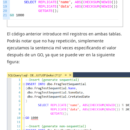
18
SELECT
REPLICATE
(
'name'
,
ABS
(
CHECKSUM
(
NEWID
(
)
)
%
10
)
19
REPLICATE
(
'data'
,
ABS
(
CHECKSUM
(
NEWID
(
)
)
%
20
)
20
GETDATE
(
)
;
21
GO
1000
El código anterior introduce mil registros en ambas tablas.
Podrás notar que no hay repetición, simplemente
ejecutamos la sentencia mil veces especificando el valor
después de un GO, ya que se puede ver en la siguiente
figura: