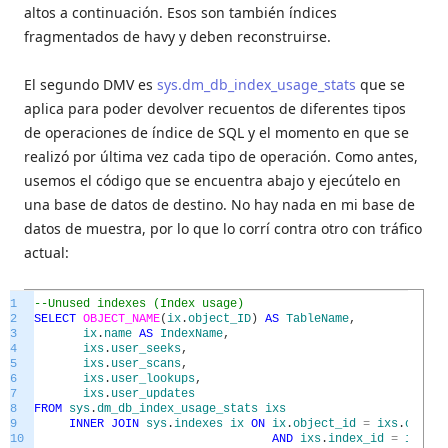
altos a continuación. Esos son también índices
fragmentados de havy y deben reconstruirse.
El segundo DMV es
sys.dm_db_index_usage_stats
que se
aplica para poder devolver recuentos de diferentes tipos
de operaciones de índice de SQL y el momento en que se
realizó por última vez cada tipo de operación. Como antes,
usemos el código que se encuentra abajo y ejecútelo en
una base de datos de destino. No hay nada en mi base de
datos de muestra, por lo que lo corrí contra otro con tráfico
actual:
1
--Unused indexes (Index usage)
2
SELECT
OBJECT_NAME
(
ix
.
object_ID
)
AS
TableName
,
3
ix
.
name
AS
IndexName
,
4
ixs
.
user_seeks
,
5
ixs
.
user_scans
,
6
ixs
.
user_lookups
,
7
ixs
.
user_updates
8
FROM
sys
.
dm_db_index_usage_stats
ixs
9
INNER
JOIN
sys
.
indexes
ix
ON
ix
.
object_id
=
ixs
.
object
10
AND
ixs
.
index_id
=
ixs
.
in