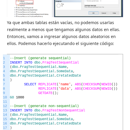
Ya que ambas tablas están vacías, no podemos usarlas
realmente a menos que tengamos algunos datos en ellas.
Entonces, vamos a ingresar algunos datos aleatorios en
ellos. Podemos hacerlo ejecutando el siguiente código:
1
--Insert (generate sequential)
2
INSERT
INTO
dbo
.
FragTestSequential
3
(
dbo
.
FragTestSequential
.
Name
,
4
dbo
.
FragTestSequential
.
SomeData
,
5
dbo
.
FragTestSequential
.
CretatedDate
6
)
7
SELECT
REPLICATE
(
'name'
,
ABS
(
CHECKSUM
(
NEWID
(
)
)
%
10
)
8
REPLICATE
(
'data'
,
ABS
(
CHECKSUM
(
NEWID
(
)
)
%
20
)
9
GETDATE
(
)
;
10
GO
1000
11
12
--Insert (generate non-sequential)
13
INSERT
INTO
dbo
.
FragTestNonSequential
14
(
dbo
.
FragTestSequential
.
Name
,
15
dbo
.
FragTestSequential
.
SomeData
,
16
dbo
.
FragTestSequential
.
CretatedDate
17
)