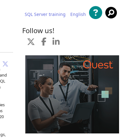
SQL Server training
English
al contenido
Follow us!
a
 and
SQL
s
ies
as
20
ngs,