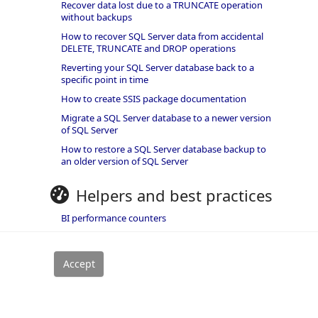
Recover data lost due to a TRUNCATE operation
without backups
How to recover SQL Server data from accidental
DELETE, TRUNCATE and DROP operations
Reverting your SQL Server database back to a
specific point in time
How to create SSIS package documentation
Migrate a SQL Server database to a newer version
of SQL Server
How to restore a SQL Server database backup to
an older version of SQL Server
Helpers and best practices
BI performance counters
SQL code smells rules
SQL Server wait types