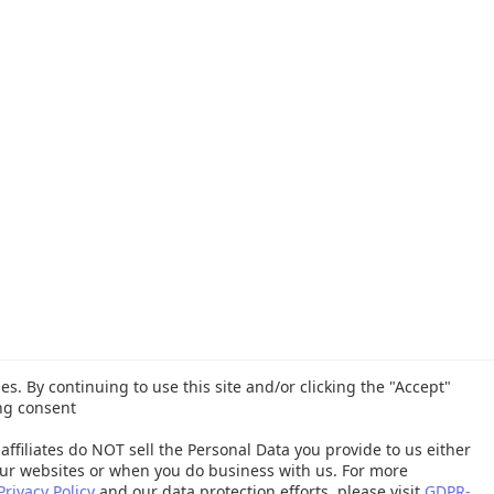
es. By continuing to use this site and/or clicking the "Accept"
ng consent
affiliates do NOT sell the Personal Data you provide to us either
ur websites or when you do business with us. For more
Privacy Policy
and our data protection efforts, please visit
GDPR-