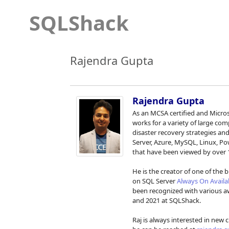
SQLShack
Rajendra Gupta
Rajendra Gupta
As an MCSA certified and Microso
works for a variety of large co
disaster recovery strategies an
Server, Azure, MySQL, Linux, P
that have been viewed by over 
He is the creator of one of the bi
on SQL Server
Always On Availa
been recognized with various aw
and 2021 at SQLShack.
Raj is always interested in new 