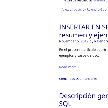
he can be reached at
rajendra.
View all posts by Rajendra Gupt
INSERTAR EN SE
resumen y eje
November 5, 2019
by
Rajendr
En el presente artículo cubri
ejemplos y casos de uso.
Read more »
Comandos SQL
,
Funciones
Descripción gen
SQL