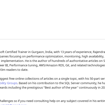
Saltar 
ft Certified Trainer in Gurgaon, India, with 13 years of experience, Rajendr
mpanies focusing on performance optimization, monitoring, high availability,
d implementation. He is the author of hundreds of authoritative articles on 
ower BI, Performance tuning, AWS/Amazon RDS, Git, and related technologie
10m readers to date.
ggest free online collections of articles on a single topic, with his 50-part ser
bility Groups
. Based on his contribution to the SQL Server community, he h
ards including the prestigious “Best author of the year" continuously in 20
challenges so if you need consulting help on any subject covered in his writi