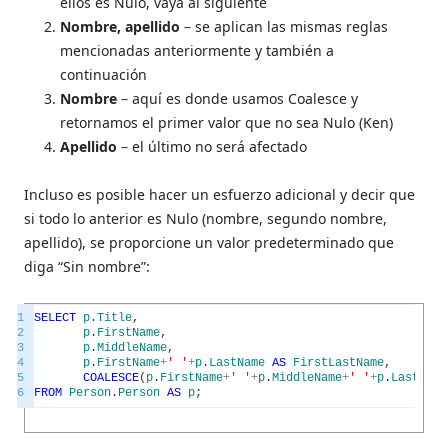
ellos es Nulo, vaya al siguiente
Nombre, apellido
– se aplican las mismas reglas
mencionadas anteriormente y también a
continuación
Nombre
– aquí es donde usamos Coalesce y
retornamos el primer valor que no sea Nulo (Ken)
Apellido
– el último no será afectado
Incluso es posible hacer un esfuerzo adicional y decir que
si todo lo anterior es Nulo (nombre, segundo nombre,
apellido), se proporcione un valor predeterminado que
diga “Sin nombre”:
1
SELECT
p
.
Title
,
2
p
.
FirstName
,
3
p
.
MiddleName
,
4
p
.
FirstName
+
' '
+
p
.
LastName
AS
FirstLastName
,
5
COALESCE
(
p
.
FirstName
+
' '
+
p
.
MiddleName
+
' '
+
p
.
LastName
6
FROM
Person
.
Person
AS
p
;