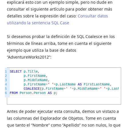
explicará esto con un ejemplo simple, pero no dude en
consultar el siguiente artículo para poder obtener más
detalles sobre la expresión del caso:
Consultar datos
utilizando la sentencia SQL Case
Si deseamos probar la definición de SQL Coalesce en los
términos de líneas arriba, tome en cuenta el siguiente
ejemplo que utiliza la base de datos
“AdventureWorks2012”:
1
SELECT
p
.
Title
,
2
p
.
FirstName
,
3
p
.
MiddleName
,
4
p
.
FirstName
+
' '
+
p
.
LastName
AS
FirstLastName
,
5
COALESCE
(
p
.
FirstName
+
' '
+
p
.
MiddleName
+
' '
+
p
.
LastName
6
FROM
Person
.
Person
AS
p
;
Antes de poder ejecutar esta consulta, demos un vistazo a
las columnas del Explorador de Objetos. Tome en cuenta
que tanto el “Nombre” como “Apellido” no son nulos, lo que