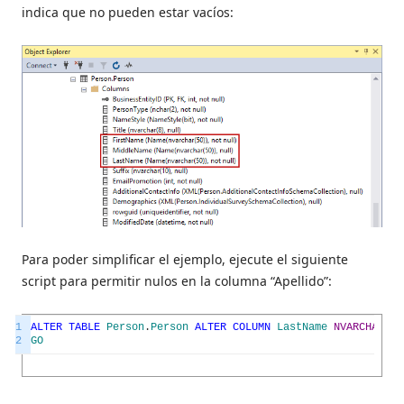
indica que no pueden estar vacíos:
Para poder simplificar el ejemplo, ejecute el siguiente
script para permitir nulos en la columna “Apellido”:
1
ALTER
TABLE
Person
.
Person
ALTER
COLUMN
LastName
NVARCHAR
(
50
2
GO